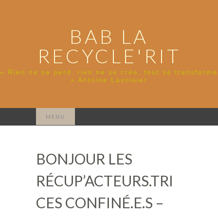
BAB LA
RECYCLE'RIT
« Rien ne se perd, rien ne se crée, tout se transforme
» Antoine Lavoisier
Rechercher :
MENU
BONJOUR LES
RÉCUP’ACTEURS.TRI
CES CONFINÉ.E.S –