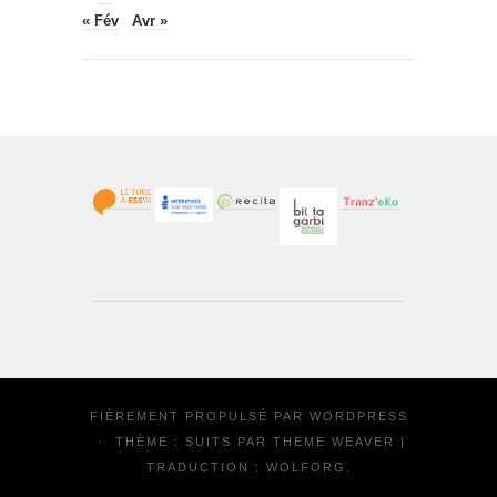
« Fév
Avr »
FIÈREMENT PROPULSÉ PAR
WORDPRESS
·
THÈME : SUITS PAR
THEME WEAVER
|
TRADUCTION :
WOLFORG
.