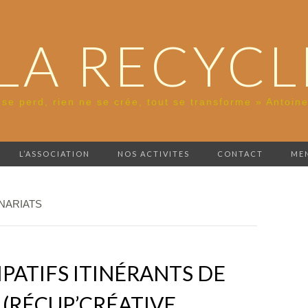
LA RECYCL
 se perd, rien ne se crée, tout se transforme » Antoine
L’ASSOCIATION
NOS ACTIVITES
CONTACT
ME
NARIATS
IPATIFS ITINÉRANTS DE
 (RÉCUP’CRÉATIVE,