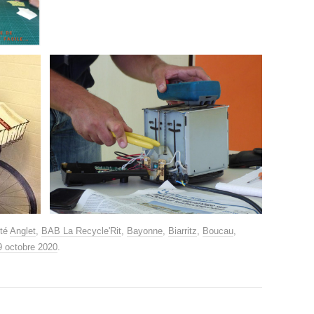
eté
Anglet
,
BAB La Recycle'Rit
,
Bayonne
,
Biarritz
,
Boucau
,
9 octobre 2020
.