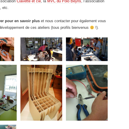
ssociation
Clavette et cie
, la
MVC du Polo Beyris
, l’association
, etc.
er pour en savoir plus
et nous contacter pour également vous
 développement de ces ateliers (tous profils bienvenus
!).