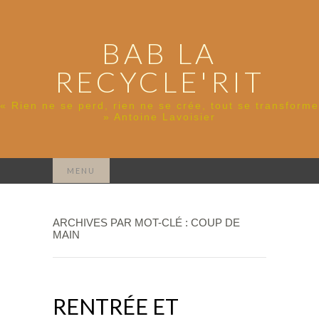
BAB LA
RECYCLE'RIT
« Rien ne se perd, rien ne se crée, tout se transforme
» Antoine Lavoisier
Rechercher :
MENU
ARCHIVES PAR MOT-CLÉ : COUP DE
MAIN
RENTRÉE ET