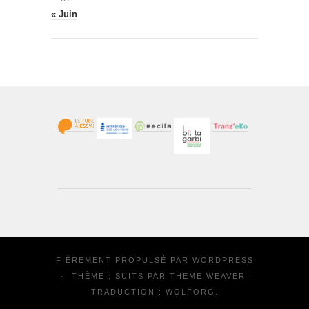
« Juin
FIÈREMENT PROPULSÉ PAR
WORDPRESS
·
THÈME : SUITS PAR
THEME WEAVER
|
TRADUCTION :
WOLFORG
.