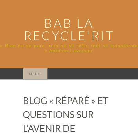
BAB LA
RECYCLE'RIT
« Rien ne se perd, rien ne se crée, tout se transforme
» Antoine Lavoisier
Rechercher :
MENU
BLOG « RÉPARÉ » ET
QUESTIONS SUR
L’AVENIR DE