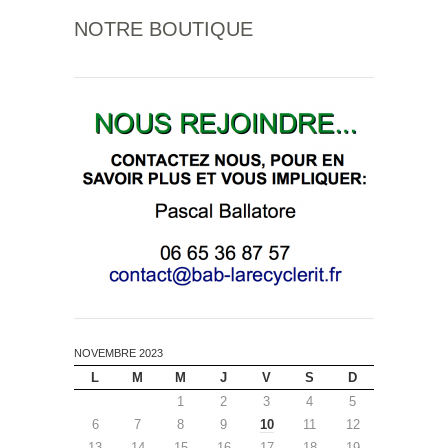
NOTRE BOUTIQUE
NOVEMBRE 2023
L
M
M
J
V
S
D
1
2
3
4
5
6
7
8
9
10
11
12
13
14
15
16
17
18
19