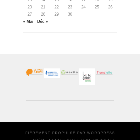
20
21
22
23
24
25
26
27
28
29
30
« Mai
Déc »
FIÈREMENT PROPULSÉ PAR
WORDPRESS